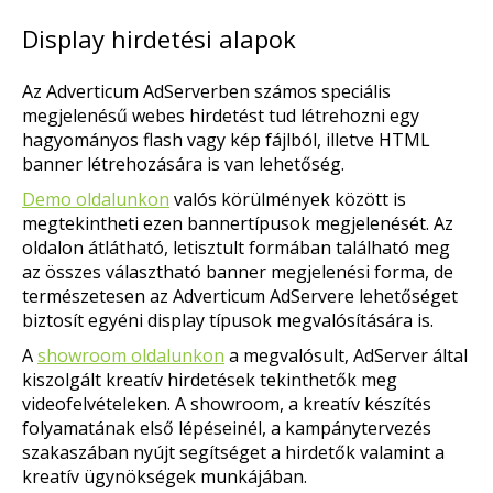
Display hirdetési alapok
Az Adverticum AdServerben számos speciális
megjelenésű webes hirdetést tud létrehozni egy
hagyományos flash vagy kép fájlból, illetve HTML
banner létrehozására is van lehetőség.
Demo oldalunkon
valós körülmények között is
megtekintheti ezen bannertípusok megjelenését. Az
oldalon átlátható, letisztult formában található meg
az összes választható banner megjelenési forma, de
természetesen az Adverticum AdServere lehetőséget
biztosít egyéni display típusok megvalósítására is.
A
showroom oldalunkon
a megvalósult, AdServer által
kiszolgált kreatív hirdetések tekinthetők meg
videofelvételeken. A showroom, a kreatív készítés
folyamatának első lépéseinél, a kampánytervezés
szakaszában nyújt segítséget a hirdetők valamint a
kreatív ügynökségek munkájában.