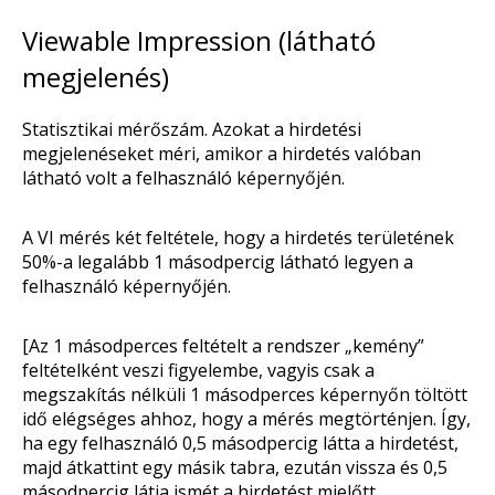
Viewable Impression (látható
megjelenés)
Statisztikai mérőszám. Azokat a hirdetési
megjelenéseket méri, amikor a hirdetés valóban
látható volt a felhasználó képernyőjén.
A VI mérés két feltétele, hogy a hirdetés területének
50%-a legalább 1 másodpercig látható legyen a
felhasználó képernyőjén.
[Az 1 másodperces feltételt a rendszer „kemény”
feltételként veszi figyelembe, vagyis csak a
megszakítás nélküli 1 másodperces képernyőn töltött
idő elégséges ahhoz, hogy a mérés megtörténjen. Így,
ha egy felhasználó 0,5 másodpercig látta a hirdetést,
majd átkattint egy másik tabra, ezután vissza és 0,5
másodpercig látja ismét a hirdetést mielőtt