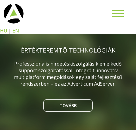
HU
|
EN
ÉRTÉKTEREMTŐ TECHNOLÓGIÁK
Professzionális hirdetéskiszolgálás kiemelkedő
support szolgáltatással. Integrált, innovatív
multiplatform megoldások egy saját fejlesztésű
rendszerben – ez az Adverticum AdServer.
TOVÁBB