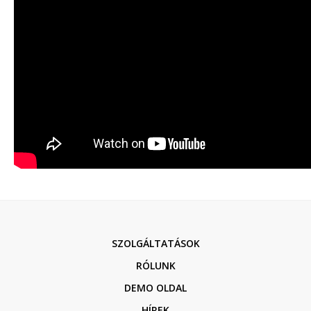
SZOLGÁLTATÁSOK
RÓLUNK
DEMO OLDAL
HÍREK